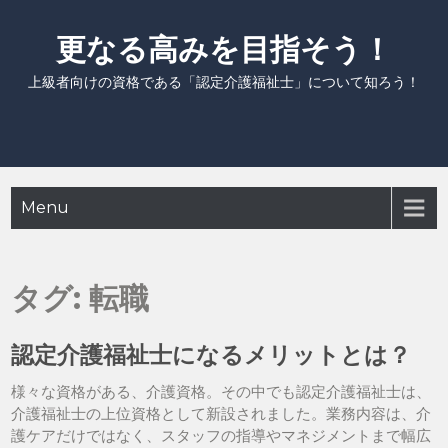
Skip
to
更なる高みを目指そう！
content
上級者向けの資格である「認定介護福祉士」について知ろう！
Menu
タグ:
転職
認定介護福祉士になるメリットとは？
様々な資格がある、介護資格。その中でも認定介護福祉士は、
介護福祉士の上位資格として新設されました。業務内容は、介
護ケアだけではなく、スタッフの指導やマネジメントまで幅広